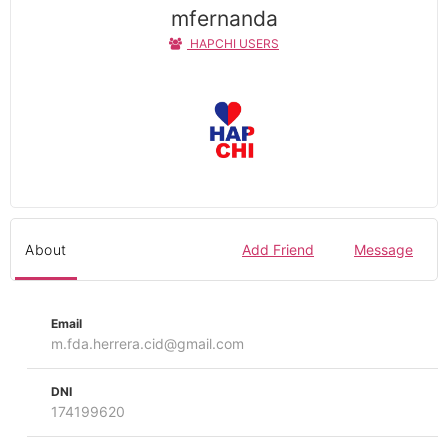
mfernanda
HAPCHI USERS
About
Add Friend
Message
Email
m.fda.herrera.cid@gmail.com
DNI
174199620